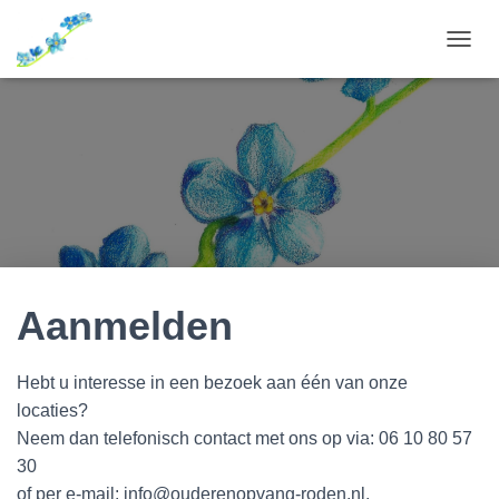
T
O
G
G
L
E
N
A
V
I
G
A
T
Aanmelden
I
E
Hebt u interesse in een bezoek aan één van onze
locaties?
Neem dan telefonisch contact met ons op via: 06 10 80 57
30
of per e-mail: info@ouderenopvang-roden.nl.