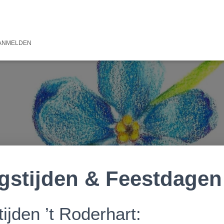
ANMELDEN
gstijden & Feestdagen
ijden ’t Roderhart: